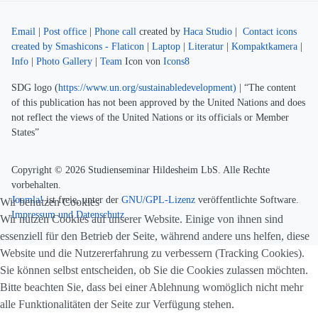
Email
|
Post office
|
Phone call
created by
Haca Studio
|
Contact icons
created by Smashicons - Flaticon
|
Laptop
|
Literatur
|
Kompaktkamera
|
Info
|
Photo Gallery
|
Team
Icon von
Icons8
SDG logo (
https://www.un.org/sustainabledevelopment)
| “The content
of this publication has not been approved by the United Nations and does
not reflect the views of the United Nations or its officials or Member
States”
Copyright © 2026 Studienseminar Hildesheim LbS. Alle Rechte
vorbehalten.
Joomla!
ist freie, unter der
GNU/GPL-Lizenz
veröffentlichte Software.
Wir benutzen Cookies
Impressum und Datenschutz
Wir nutzen Cookies auf unserer Website. Einige von ihnen sind
essenziell für den Betrieb der Seite, während andere uns helfen, diese
Website und die Nutzererfahrung zu verbessern (Tracking Cookies).
Sie können selbst entscheiden, ob Sie die Cookies zulassen möchten.
Bitte beachten Sie, dass bei einer Ablehnung womöglich nicht mehr
alle Funktionalitäten der Seite zur Verfügung stehen.