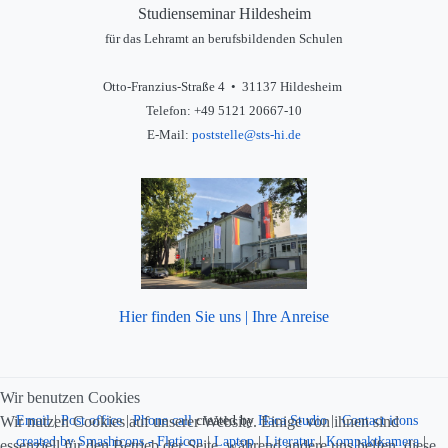
Studienseminar Hildesheim
für das Lehramt an berufsbildenden Schulen
Otto-Franzius-Straße 4 • 31137 Hildesheim
Telefon: +49 5121 20667-10
E-Mail:
poststelle@sts-hi.de
Hier finden Sie uns | Ihre Anreise
Wir benutzen Cookies
Wir nutzen Cookies auf unserer Website. Einige von ihnen sind
Email
|
Post office
|
Phone call
created by
Haca Studio
|
Contact icons
created by Smashicons - Flaticon
|
Laptop
|
Literatur
|
Kompaktkamera
|
essenziell für den Betrieb der Seite, während andere uns helfen, diese