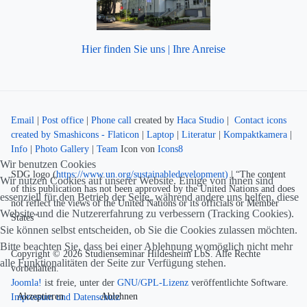
Hier finden Sie uns | Ihre Anreise
Email
|
Post office
|
Phone call
created by
Haca Studio
|
Contact icons
created by Smashicons - Flaticon
|
Laptop
|
Literatur
|
Kompaktkamera
|
Info
|
Photo Gallery
|
Team
Icon von
Icons8
Wir benutzen Cookies
SDG logo (
https://www.un.org/sustainabledevelopment)
| “The content
Wir nutzen Cookies auf unserer Website. Einige von ihnen sind
of this publication has not been approved by the United Nations and does
essenziell für den Betrieb der Seite, während andere uns helfen, diese
not reflect the views of the United Nations or its officials or Member
Website und die Nutzererfahrung zu verbessern (Tracking Cookies).
States”
Sie können selbst entscheiden, ob Sie die Cookies zulassen möchten.
Bitte beachten Sie, dass bei einer Ablehnung womöglich nicht mehr
Copyright © 2026 Studienseminar Hildesheim LbS. Alle Rechte
alle Funktionalitäten der Seite zur Verfügung stehen.
vorbehalten.
Joomla!
ist freie, unter der
GNU/GPL-Lizenz
veröffentlichte Software.
Akzeptieren
Ablehnen
Impressum und Datenschutz