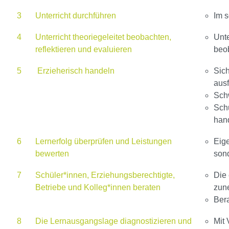
3
Unterricht durchführen
Im 
4
Unterricht theoriegeleitet beobachten,
Unte
reflektieren und evaluieren
beob
5
Erzieherisch handeln
Sic
ausf
Schw
Schu
han
6
Lernerfolg überprüfen und Leistungen
Eig
bewerten
son
7
Schüler*innen, Erziehungsberechtigte,
Die 
Betriebe und Kolleg*innen beraten
zun
Ber
8
Die Lernausgangslage diagnostizieren und
Mit 