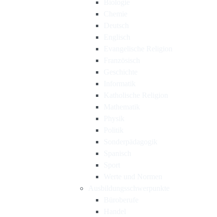
Biologie
Chemie
Deutsch
Englisch
Evangelische Religion
Französisch
Geschichte
Informatik
Katholische Religion
Mathematik
Physik
Politik
Sonderpädagogik
Spanisch
Sport
Werte und Normen
Ausbildungsschwerpunkte
Büroberufe
Handel