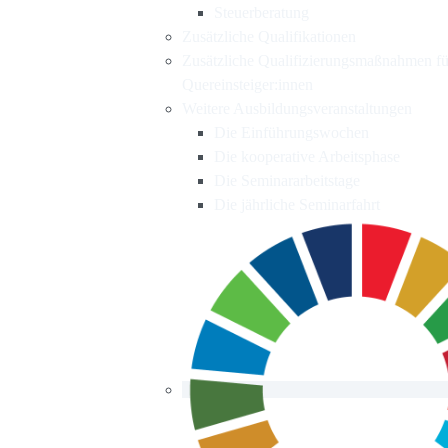
Steuerberatung
Zusätzliche Qualifikationen
Zusätzliche Qualifizierungsmaßnahmen fü
Quereinsteiger:innen
Weitere Ausbildungsveranstaltungen
Die Einführungswochen
Die kooperative Arbeitsphase
Die Seminararbeitstage
Die jährliche Seminarfahrt