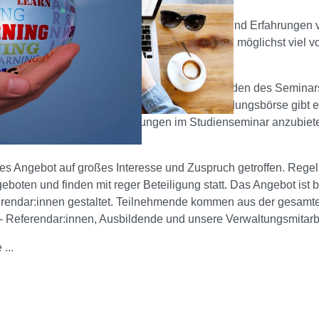
chaft ist ein reicher Schatz an Kompetenzen und Erfahrungen v
it nutzen möchten. Unser Prinzip hierbei ist, möglichst viel v
enarbeit von Referendar:innen und Ausbildenden des Seminars
tbildungsbörse" entstanden. Über diese Fortbildungsbörse gibt es
e Möglichkeit, Mikrofortbildungen im Studienseminar anzubiet
ehmen.
ses Angebot auf großes Interesse und Zuspruch getroffen. Rege
eboten und finden mit reger Beteiligung statt. Das Angebot ist b
rendar:innen gestaltet. Teilnehmende kommen aus der gesamt
 Referendar:innen, Ausbildende und unsere Verwaltungsmitarb
...