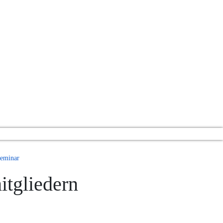
Seminar
itgliedern