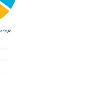
hhaltige
 in der
ür uns
den