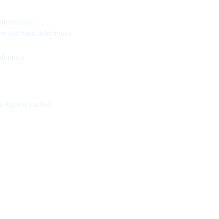
amtsstudium
ren Hochschulabschluss
altungen
g Agrarwirtschaft