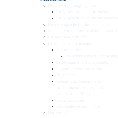
Unsere Ausbildungsangebote
für Absolvent:innen mit einem Lehr
für Absolvent:innen mit einem ande
Unsere Angebote für Studierende
Zeitliche Struktur der Ausbildungsveranst
Pädagogische Seminare
Berufliche Fachrichtungen
Agrarwirtschaft
Quereinstieg in der Fachrichtun
Farbtechnik und Raumgestaltung
Gesundheitswissenschaften
Holztechnik
Lebensmittelwissenschaften |
Ernährung und Hauswirtschaft
(neu ab 01.11.2024)
Sozialpädagogik
Wirtschaftswissenschaften
Unterrichtsfächer