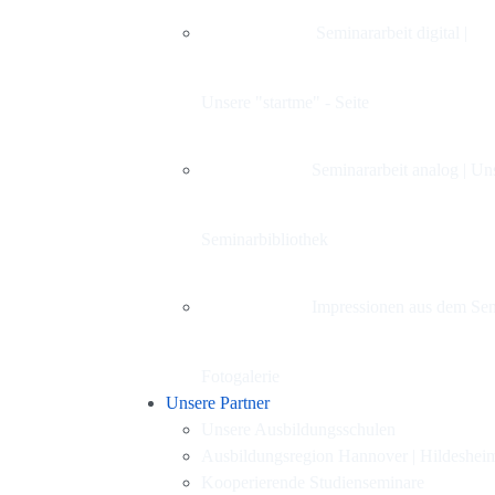
Seminararbeit digital |
Unsere "startme" - Seite
Seminararbeit analog | Un
Seminarbibliothek
Impressionen aus dem Sem
Fotogalerie
Unsere Partner
Unsere Ausbildungsschulen
Ausbildungsregion Hannover | Hildeshei
Kooperierende Studienseminare