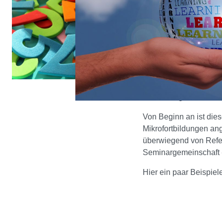
In der Seminargemeins
unsere gemeinsame Arbe
lernen.
So ist aus der Zusamm
die Idee zu einer "For
Seminarangehörigen di
Fortbildungen teilzun
Von Beginn an ist die
Mikrofortbildungen ang
überwiegend von Refe
Seminargemeinschaft -
Hier ein paar Beispiele 