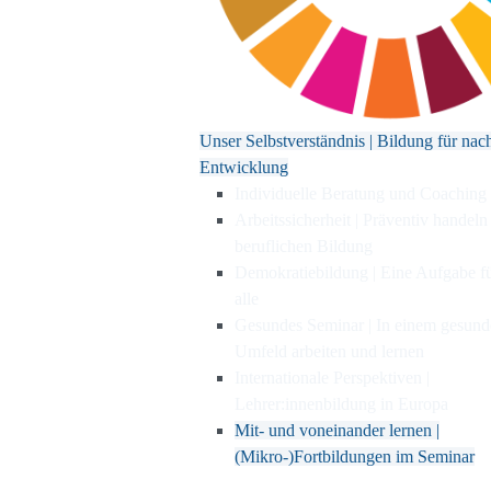
Unser Selbstverständnis | Bildung für nac
Entwicklung
Individuelle Beratung und Coaching
Arbeitssicherheit | Präventiv handeln
beruflichen Bildung
Demokratiebildung | Eine Aufgabe f
alle
Gesundes Seminar | In einem gesun
Umfeld arbeiten und lernen
Internationale Perspektiven |
Lehrer:innenbildung in Europa
Mit- und voneinander lernen |
(Mikro-)Fortbildungen im Seminar