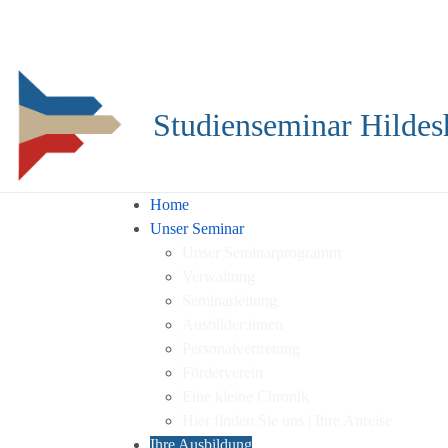
Studienseminar Hildes
Home
Unser Seminar
Unser Seminarprogramm
Verwaltung
Seminarleitung
Ausbilder:innen
Personalvertretung
Förderverein
Eine kleine Chronik
Hier finden Sie uns | Ihre Anreise
Ihre Ausbildung