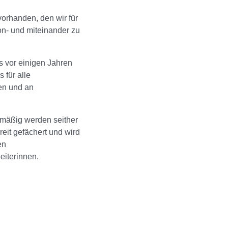
orhanden, den wir für
on- und miteinander zu
 vor einigen Jahren
 für alle
en und an
lmäßig werden seither
reit gefächert und wird
en
eiterinnen.