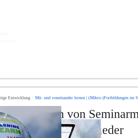
load
r:innen |
ltige Entwicklung
Mit- und voneinander lernen | (Mikro-)Fortbildungen im 
ortbildungen von Seminarm
ldungen
 Seminarmitglieder
für Seminarmitglieder