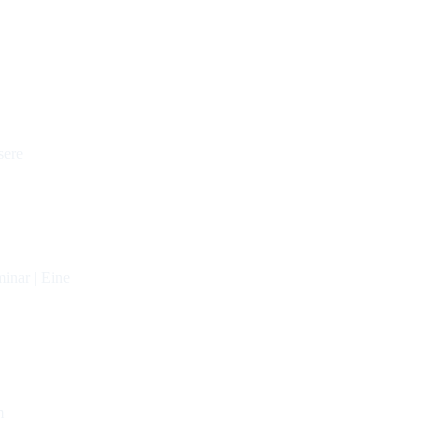
sere
inar | Eine
m