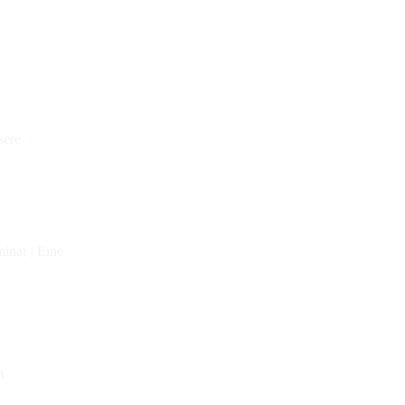
sere
inar | Eine
m