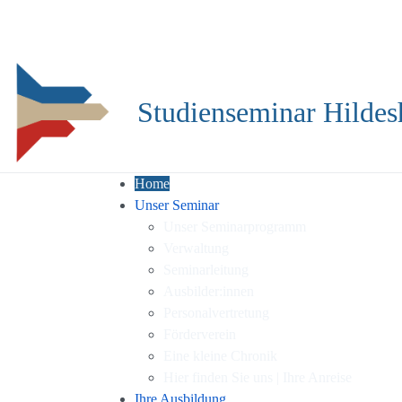
Studienseminar Hildes
Home
Unser Seminar
Unser Seminarprogramm
Verwaltung
Seminarleitung
Ausbilder:innen
Personalvertretung
Förderverein
Eine kleine Chronik
Hier finden Sie uns | Ihre Anreise
Ihre Ausbildung