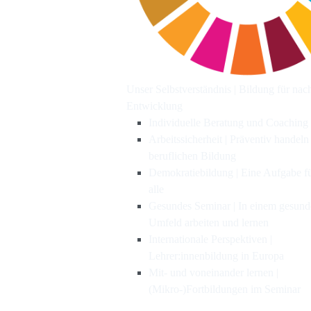
Unser Selbstverständnis | Bildung für nac
Entwicklung
Individuelle Beratung und Coaching
Arbeitssicherheit | Präventiv handeln
beruflichen Bildung
Demokratiebildung | Eine Aufgabe f
alle
Gesundes Seminar | In einem gesun
Umfeld arbeiten und lernen
Internationale Perspektiven |
Lehrer:innenbildung in Europa
Mit- und voneinander lernen |
(Mikro-)Fortbildungen im Seminar