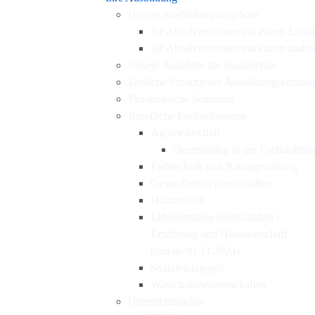
Unsere Ausbildungsangebote
für Absolvent:innen mit einem Lehr
für Absolvent:innen mit einem ande
Unsere Angebote für Studierende
Zeitliche Struktur der Ausbildungsveranst
Pädagogische Seminare
Berufliche Fachrichtungen
Agrarwirtschaft
Quereinstieg in der Fachrichtun
Farbtechnik und Raumgestaltung
Gesundheitswissenschaften
Holztechnik
Lebensmittelwissenschaften |
Ernährung und Hauswirtschaft
(neu ab 01.11.2024)
Sozialpädagogik
Wirtschaftswissenschaften
Unterrichtsfächer