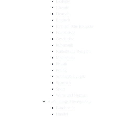
Biologie
Chemie
Deutsch
Englisch
Evangelische Religion
Französisch
Geschichte
Informatik
Katholische Religion
Mathematik
Physik
Politik
Sonderpädagogik
Spanisch
Sport
Werte und Normen
Ausbildungsschwerpunkte
Büroberufe
Handel