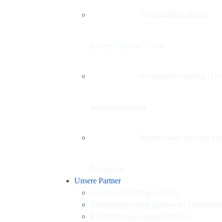
Seminararbeit digital |
Unsere "startme" - Seite
Seminararbeit analog | Un
Seminarbibliothek
Impressionen aus dem Sem
Fotogalerie
Unsere Partner
Unsere Ausbildungsschulen
Ausbildungsregion Hannover | Hildeshei
Kooperierende Studienseminare