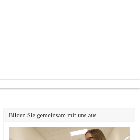
ufsbildenden Schulen.
licher Potenziale.
lektierten Haltung.
n Selbstkonzeptes.
slierungsprozess.
re miteinander.
eim!
Bilden Sie gemeinsam mit uns aus