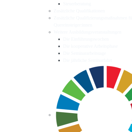
Steuerberatung
Zusätzliche Qualifikationen
Zusätzliche Qualifizierungsmaßnahmen fü
Quereinsteiger:innen
Weitere Ausbildungsveranstaltungen
Die Einführungswochen
Die kooperative Arbeitsphase
Die Seminararbeitstage
Die jährliche Seminarfahrt