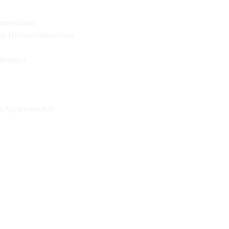
amtsstudium
ren Hochschulabschluss
altungen
g Agrarwirtschaft