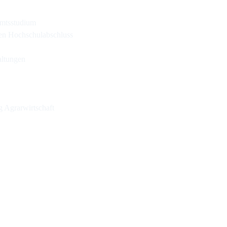
amtsstudium
ren Hochschulabschluss
altungen
g Agrarwirtschaft