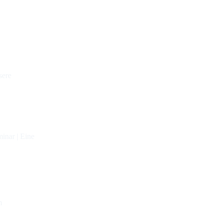
sere
inar | Eine
m