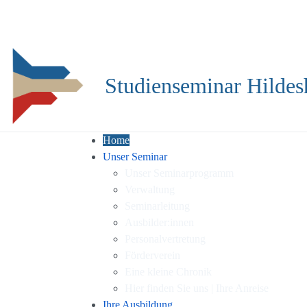
Studienseminar Hildes
Home
Unser Seminar
Unser Seminarprogramm
Verwaltung
Seminarleitung
Ausbilder:innen
Personalvertretung
Förderverein
Eine kleine Chronik
Hier finden Sie uns | Ihre Anreise
Ihre Ausbildung