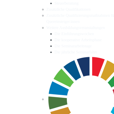
Steuerberatung
Zusätzliche Qualifikationen
Zusätzliche Qualifizierungsmaßnahmen fü
Quereinsteiger:innen
Weitere Ausbildungsveranstaltungen
Die Einführungswochen
Die kooperative Arbeitsphase
Die Seminararbeitstage
Die jährliche Seminarfahrt