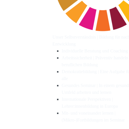
Unser Selbstverständnis | Bildung für nac
Entwicklung
Individuelle Beratung und Coaching
Arbeitssicherheit | Präventiv handeln
beruflichen Bildung
Demokratiebildung | Eine Aufgabe f
alle
Gesundes Seminar | In einem gesun
Umfeld arbeiten und lernen
Internationale Perspektiven |
Lehrer:innenbildung in Europa
Mit- und voneinander lernen |
(Mikro-)Fortbildungen im Seminar