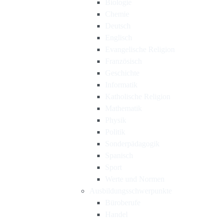
Biologie
Chemie
Deutsch
Englisch
Evangelische Religion
Französisch
Geschichte
Informatik
Katholische Religion
Mathematik
Physik
Politik
Sonderpädagogik
Spanisch
Sport
Werte und Normen
Ausbildungsschwerpunkte
Büroberufe
Handel