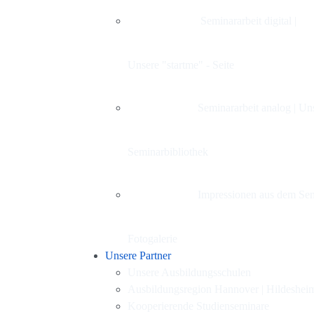
Seminararbeit digital |
Unsere "startme" - Seite
Seminararbeit analog | Un
Seminarbibliothek
Impressionen aus dem Sem
Fotogalerie
Unsere Partner
Unsere Ausbildungsschulen
Ausbildungsregion Hannover | Hildeshei
Kooperierende Studienseminare