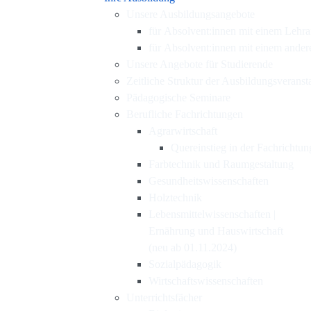
Unsere Ausbildungsangebote
für Absolvent:innen mit einem Lehr
für Absolvent:innen mit einem ande
Unsere Angebote für Studierende
Zeitliche Struktur der Ausbildungsveranst
Pädagogische Seminare
Berufliche Fachrichtungen
Agrarwirtschaft
Quereinstieg in der Fachrichtun
Farbtechnik und Raumgestaltung
Gesundheitswissenschaften
Holztechnik
Lebensmittelwissenschaften |
Ernährung und Hauswirtschaft
(neu ab 01.11.2024)
Sozialpädagogik
Wirtschaftswissenschaften
Unterrichtsfächer