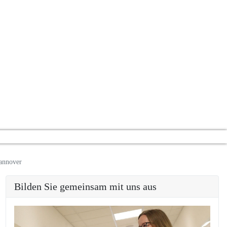
ufsbildenden Schulen.
licher Potenziale.
lektierten Haltung.
n Selbstkonzeptes.
slierungsprozess.
re miteinander.
eim!
Hannover
Bilden Sie gemeinsam mit uns aus