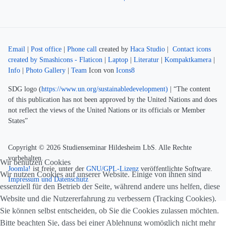
Email
|
Post office
|
Phone call
created by
Haca Studio
|
Contact icons
created by Smashicons - Flaticon
|
Laptop
|
Literatur
|
Kompaktkamera
|
Info
|
Photo Gallery
|
Team
Icon von
Icons8
SDG logo (
https://www.un.org/sustainabledevelopment)
| “The content
of this publication has not been approved by the United Nations and does
not reflect the views of the United Nations or its officials or Member
States”
Copyright © 2026 Studienseminar Hildesheim LbS. Alle Rechte
vorbehalten.
Wir benutzen Cookies
Joomla!
ist freie, unter der
GNU/GPL-Lizenz
veröffentlichte Software.
Wir nutzen Cookies auf unserer Website. Einige von ihnen sind
Impressum und Datenschutz
essenziell für den Betrieb der Seite, während andere uns helfen, diese
Website und die Nutzererfahrung zu verbessern (Tracking Cookies).
Sie können selbst entscheiden, ob Sie die Cookies zulassen möchten.
Bitte beachten Sie, dass bei einer Ablehnung womöglich nicht mehr