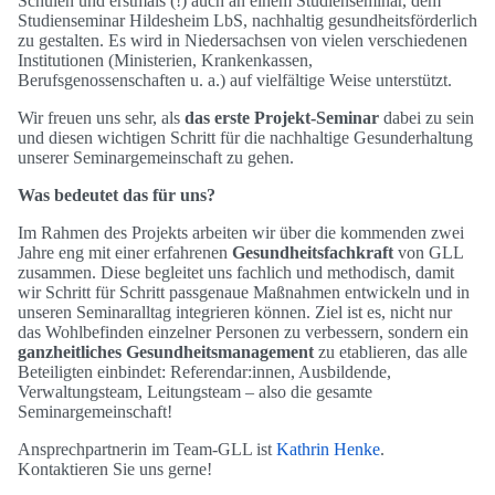
Schulen und erstmals (!) auch an einem Studienseminar, dem
Studienseminar Hildesheim LbS, nachhaltig gesundheitsförderlich
zu gestalten. Es wird in Niedersachsen von vielen verschiedenen
Institutionen (Ministerien, Krankenkassen,
Berufsgenossenschaften u. a.) auf vielfältige Weise unterstützt.
Wir freuen uns sehr, als
das erste Projekt-Seminar
dabei zu sein
und diesen wichtigen Schritt für die nachhaltige Gesunderhaltung
unserer Seminargemeinschaft zu gehen.
Was bedeutet das für uns?
Im Rahmen des Projekts arbeiten wir über die kommenden zwei
Jahre eng mit einer erfahrenen
Gesundheitsfachkraft
von GLL
zusammen. Diese begleitet uns fachlich und methodisch, damit
wir Schritt für Schritt passgenaue Maßnahmen entwickeln und in
unseren Seminaralltag integrieren können. Ziel ist es, nicht nur
das Wohlbefinden einzelner Personen zu verbessern, sondern ein
ganzheitliches Gesundheitsmanagement
zu etablieren, das alle
Beteiligten einbindet: Referendar:innen, Ausbildende,
Verwaltungsteam, Leitungsteam – also die gesamte
Seminargemeinschaft!
Ansprechpartnerin im Team-GLL ist
Kathrin Henke
.
Kontaktieren Sie uns gerne!