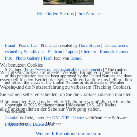
Hier finden Sie uns | Ihre Anreise
Email
|
Post office
|
Phone call
created by
Haca Studio
|
Contact icons
created by Smashicons - Flaticon
|
Laptop
|
Literatur
|
Kompaktkamera
|
Info
|
Photo Gallery
|
Team
Icon von
Icons8
Wir benutzen Cookies
SDG logo (
https://www.un.org/sustainabledevelopment)
| “The content
Wir nutzen Cookies auf unserer Website. Einige von ihnen sind
of this publication has not been approved by the United Nations and does
essenziell für den Betrieb der Seite, während andere uns helfen, diese
not reflect the views of the United Nations or its officials or Member
Website und die Nutzererfahrung zu verbessern (Tracking Cookies).
States”
Sie können selbst entscheiden, ob Sie die Cookies zulassen möchten.
Bitte beachten Sie, dass bei einer Ablehnung womöglich nicht mehr
Copyright © 2026 Studienseminar Hildesheim LbS. Alle Rechte
alle Funktionalitäten der Seite zur Verfügung stehen.
vorbehalten.
Joomla!
ist freie, unter der
GNU/GPL-Lizenz
veröffentlichte Software.
Akzeptieren
Ablehnen
Impressum und Datenschutz
Weitere Informationen
Impressum